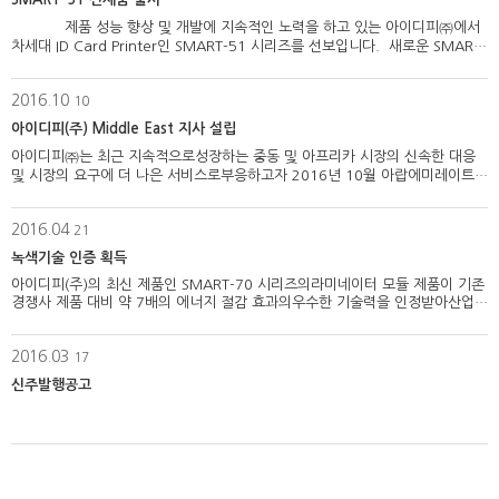
제품 성능 향상 및 개발에 지속적인 노력을 하고 있는 아이디피㈜에서
차세대 ID Card Printer인 SMART-51 시리즈를 선보입니다. 새로운 SMART-
51 시리즈의 ID Card Pri…
2016.10
10
아이디피(주) Middle East 지사 설립
아이디피㈜는 최근 지속적으로성장하는 중동 및 아프리카 시장의 신속한 대응
및 시장의 요구에 더 나은 서비스로부응하고자 2016년 10월 아랍에미레이트
두바이에 IDP Middle East 지사를 설립하였습니다. 이를 통하여 IDP Middle
East는 중동 및 아프리카 지역의 고객들에게 신속하고 차별화된&nbs…
2016.04
21
녹색기술 인증 획득
아이디피(주)의 최신 제품인 SMART-70 시리즈의라미네이터 모듈 제품이 기존
경쟁사 제품 대비 약 7배의 에너지 절감 효과의우수한 기술력을 인정받아산업통
산자원부로 부터 녹색기술 인증을 획득 하였습니다. 앞으로도 우수한 기술력의
제품개발을 위해 끊임없이 노력하는 아이디피(주)가 되겠습니다. 감사합니다…
2016.03
17
신주발행공고