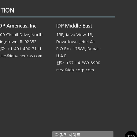
TION
DP Americas, Inc.
IDP Middle East
00 Circuit Drive, North
13F, Jafza View 18,
ingstown, RI 02852
Downtown Jebel Ali
화. +1-401-400-7111
P.O.Box 17588, Dubai -
ales@
idpamericas.com
U.A.E.
전화. +971-4-889-5900
mea@idp-corp.com
패밀리 사이트