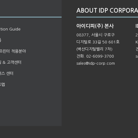
ABOUT IDP CORPORA
아이디피(주) 본사
I
ction Guide
08377, 서울시 구로구
2
품
디지털로 33길 50 601호
K
(벽산디지털밸리 7차)
전
프린터 적용분야
전화. 02-6099-3700
s
 & 고객센터
sales@idp-corp.com
너스 센터
트맵