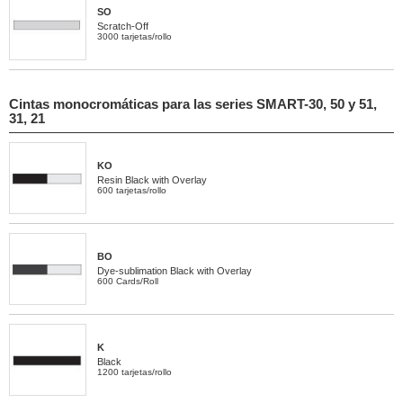
SO
Scratch-Off
3000 tarjetas/rollo
Cintas monocromáticas para las series SMART-30, 50 y 51,
31, 21
KO
Resin Black with Overlay
600 tarjetas/rollo
BO
Dye-sublimation Black with Overlay
600 Cards/Roll
K
Black
1200 tarjetas/rollo