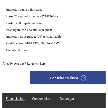
ㆍ Impresión a una o dos caras
ㆍ Hasta 26 segundos / tarjeta (YMCKOK)
ㆍ Hasta 1200 ppp de impresión
ㆍ Peso ligero con una huella pequeña
ㆍ Impresión de seguridad UV personalizable
ㆍ Codificadores MIFARE®, DesFire® EV1
ㆍ Garantía de 3 años
Already own one?
Review it here!
Especulación.
Consumibles
Descargar