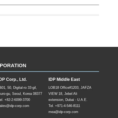
RPORATION
DP Corp., Ltd.
IDP Middle East
601, 50, Digital-ro 33-gil,
LOB18 Office#1203, JAFZA
uro-gu, Seoul, Korea 08377
VIEW 18, Jebel Ali
el. +82-2-6099-3700
extension, Dubai - U.A.E.
ales@idp-corp.com
Tel. +971-4-546-8111
mea@idp-corp.com