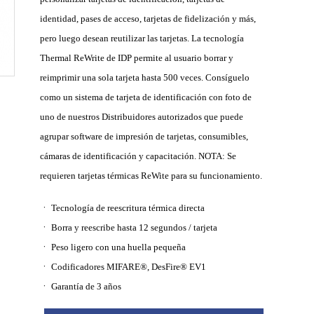
identidad, pases de acceso, tarjetas de fidelización y más,
pero luego desean reutilizar las tarjetas. La tecnología
Thermal ReWrite de IDP permite al usuario borrar y
reimprimir una sola tarjeta hasta 500 veces. Consíguelo
como un sistema de tarjeta de identificación con foto de
uno de nuestros Distribuidores autorizados que puede
agrupar software de impresión de tarjetas, consumibles,
cámaras de identificación y capacitación. NOTA: Se
requieren tarjetas térmicas ReWite para su funcionamiento.
ㆍ Tecnología de reescritura térmica directa
ㆍ Borra y reescribe hasta 12 segundos / tarjeta
ㆍ Peso ligero con una huella pequeña
ㆍ Codificadores MIFARE®, DesFire® EV1
ㆍ Garantía de 3 años