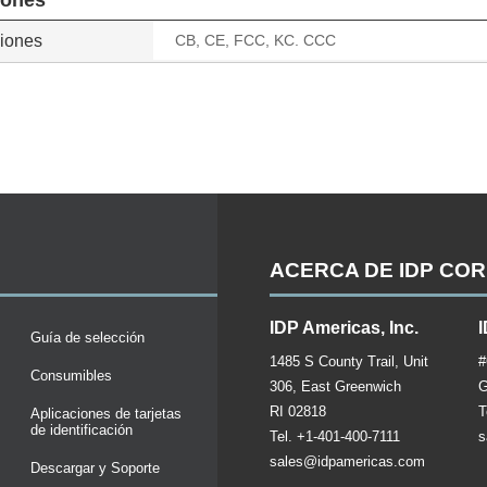
iones
ciones
CB, CE, FCC, KC. CCC
ACERCA DE IDP CO
IDP Americas, Inc.
I
Guía de selección
1485 S County Trail, Unit
#
Consumibles
306, East Greenwich
G
RI 02818
T
Aplicaciones de tarjetas
de identificación
Tel. +1-401-400-7111
s
sales@idpamericas.com
Descargar y Soporte