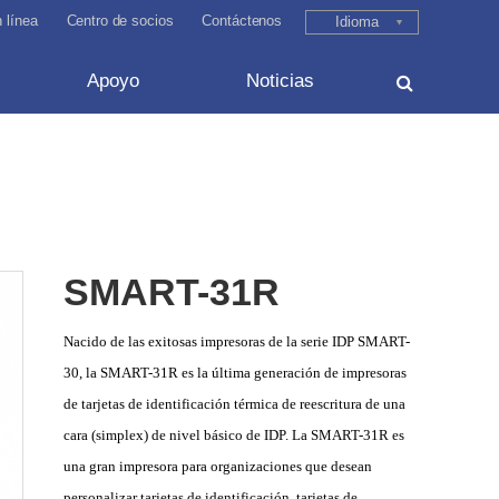
 línea
Centro de socios
Contáctenos
Idioma
Apoyo
Noticias
SMART-31R
Nacido de las exitosas impresoras de la serie IDP SMART-
30, la SMART-31R es la última generación de impresoras
de tarjetas de identificación térmica de reescritura de una
cara (simplex) de nivel básico de IDP. La SMART-31R es
una gran impresora para organizaciones que desean
personalizar tarjetas de identificación, tarjetas de