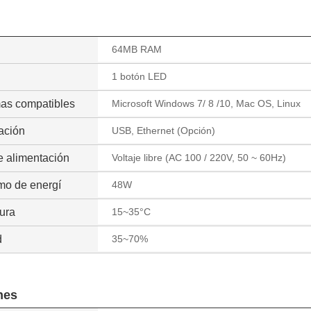
64MB RAM
1 botón LED
mas compatibles
Microsoft Windows 7/ 8 /10, Mac OS, Linux
ación
USB, Ethernet (Opción)
e alimentación
Voltaje libre (AC 100 / 220V, 50 ~ 60Hz)
mo de energí
48W
ura
15~35°C
d
35~70%
nes