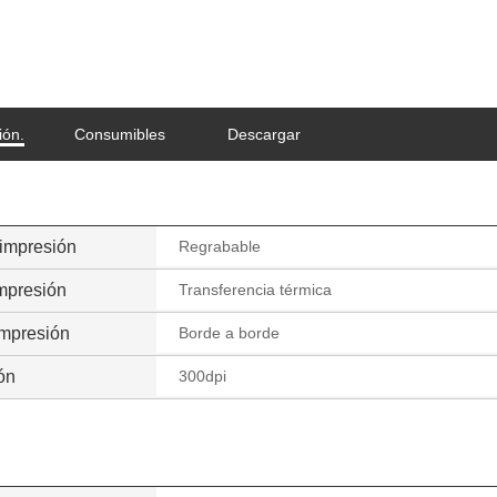
ión.
Consumibles
Descargar
impresión
Regrabable
impresión
Transferencia térmica
impresión
Borde a borde
ón
300dpi