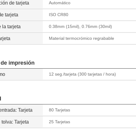
ión de tarjeta
Automático
e tarjeta
ISO CR80
 la tarjeta
0.38mm (15mil), 0.76mm (30mil)
arjeta
Material termocrómico regrabable
 de impresión
mo
12 seg./tarjeta (300 tarjetas / hora)
d
entrada: Tarjeta
80 Tarjetas
 tolva: Tarjeta
25 Tarjetas