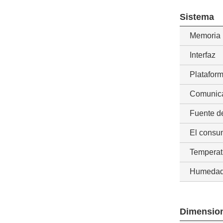
Sistema
Memoria
Interfaz
Platafor
Comunic
Fuente d
El consu
Temperat
Humeda
Dimensio