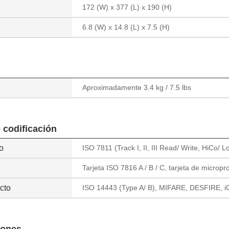
172 (W) x 377 (L) x 190 (H)
6.8 (W) x 14.8 (L) x 7.5 (H)
Aproximadamente 3.4 kg / 7.5 lbs
 codificación
o
ISO 7811 (Track I, II, III Read/ Write, HiCo/ Lo
Tarjeta ISO 7816 A / B / C, tarjeta de microp
cto
ISO 14443 (Type A/ B), MIFARE, DESFIRE, i