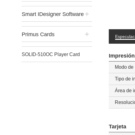
Smart IDesigner Software
Libre
Primus Cards
Especulac
SOLID-510OC Player Card
Impresión
Modo de 
Printer
Tipo de 
Área de 
Resoluci
Tarjeta