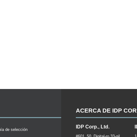
ACERCA DE IDP CO
IDP Corp., Ltd.
I
ía de selección
#601, 50, Digital-ro 33-gil,
1