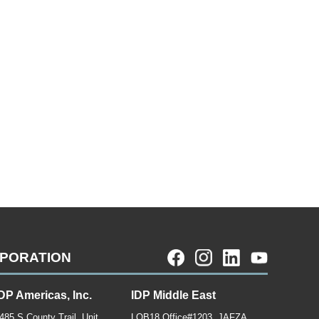
RPORATION
DP Americas, Inc.
IDP Middle East
485 S County Trail, Unit
LOB18 Office#1203, JAFZA