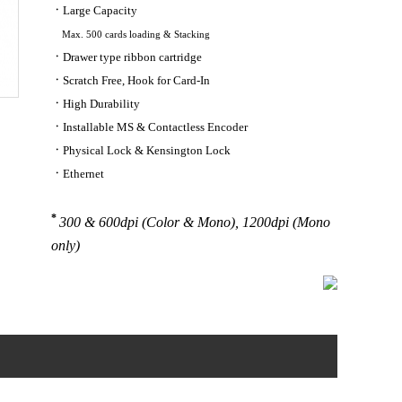
ㆍ
​Large Capacity
Max. 500 cards loading & Stacking
ㆍ
Drawer type ribbon cartridge
ㆍ
​Scratch Free, Hook for Card-In
ㆍ
High Durability
ㆍ
Installable MS & Contactless Encoder
ㆍ
Physical Lock & Kensington Lock
ㆍ
Ethernet
*
300 & 600dpi (Color & Mono), 1200dpi (Mono
only)