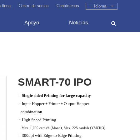
 línea
Centro de socios
Contáctenos
Idioma
Apoyo
Noticias
SMART-70 IPO
ㆍ
Single sided Printing for large capacity
ㆍ
Input Hopper + Printer + Output Hopper
combination
ㆍ
High Speed Printing
Max. 1,000 cards/h (Mono), Max. 225 cards/h (YMCKO)
ㆍ
300dpi with Edge-to-Edge Printing